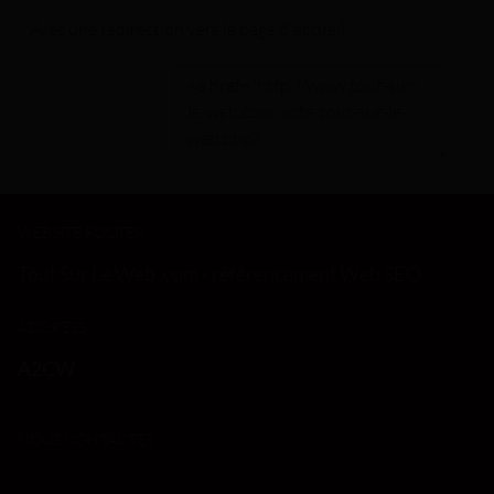
Avec une redirection vers la
page d'accueil
WEBSITE FOOTER
Tout Sur Le Web .com - référencement Web SEO
ADDRESS
A2CW
NOUS CONTACTER