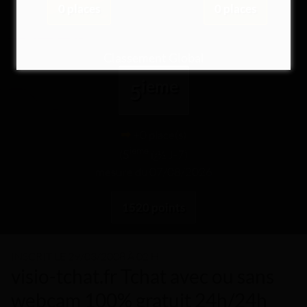
0 places
0 places
Classement Global
ieme
5
+0 place(s)
ieme
(
5
ï¿½ J-7)
mesure du 07/08/2026
1520 points
INSCRIT LE
29/03/2008 À 02 H
visio-tchat.fr Tchat avec ou sans
webcam 100% gratuit 24h/24h