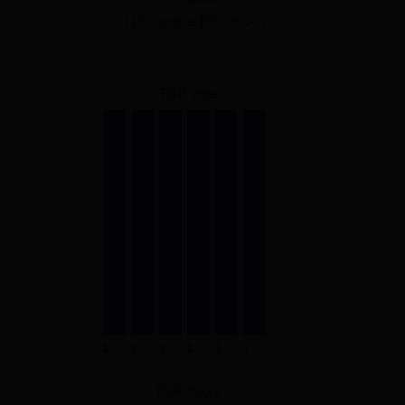
ier
ier
(1
contre
1
ï¿½ J-7)
TOP Vote
TOP TSLW