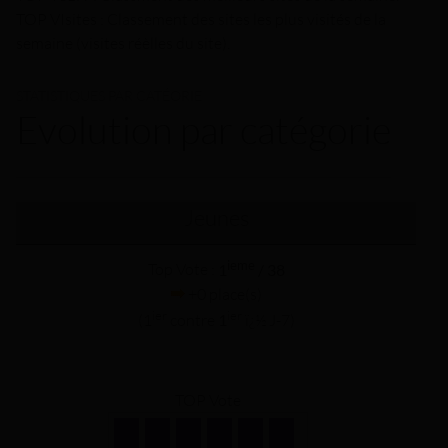
TOP VIsites : Classement des sites les plus visités de la
semaine (visites réèlles du site).
STATISTIQUES PAR CATÉORIE
Evolution par catégorie
Jeunes
ieme
Top Vote :
1
/ 38
+0 place(s)
ier
ier
(1
contre
1
ï¿½ J-7)
TOP Vote