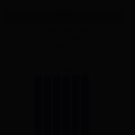
Loisirs
ieme
Top Vote :
2
/ 324
+0 place(s)
ieme
ieme
(2
contre
2
ï¿½ J-7)
TOP Vote