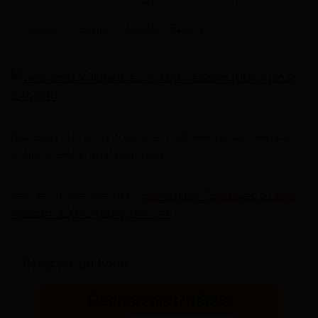
Jeunes
/
Loisirs
/
Société / Famille
discussion et rencontre sur le tchat avec ou sans webcam
entièrement gratuit pour tous
lien vers le site Internet :
visio-tchat.fr Tchat avec ou sans
webcam 100% gratuit 24h/24h
Réserver un hotel
Recherche d'hôtels