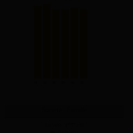
Société / Famille
ieme
Top Vote :
1
/ 55
+0 place(s)