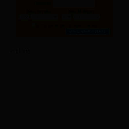
Destination
Date d'arrivée
Date de départ
Je n'ai pas de dates de séjour précises
RECHERCHER
Publicité