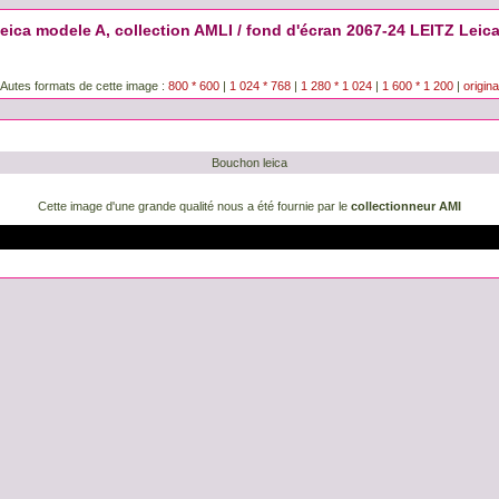
eica modele A, collection AMLI / fond d'écran 2067-24 LEITZ Leic
Autes formats de cette image :
800 * 600
|
1 024 * 768
|
1 280 * 1 024
|
1 600 * 1 200
|
origina
Bouchon leica
Cette image d'une grande qualité nous a été fournie par le
collectionneur AMI