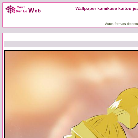
Wallpaper kamikase kaitou je
Autes formats de cett