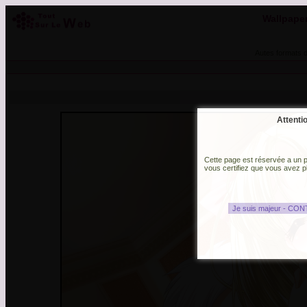
Wallpaper 
Autes formats d
Attenti
Cette page est réservée a un pu
vous certifiez que vous avez p