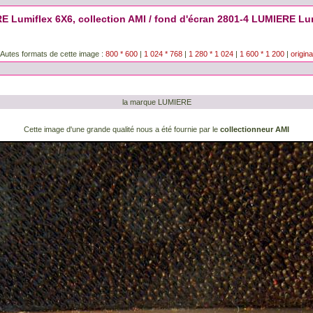
 Lumiflex 6X6, collection AMI / fond d'écran 2801-4 LUMIERE Lum
Autes formats de cette image :
800 * 600
|
1 024 * 768
|
1 280 * 1 024
|
1 600 * 1 200
|
origina
la marque LUMIERE
Cette image d'une grande qualité nous a été fournie par le
collectionneur AMI