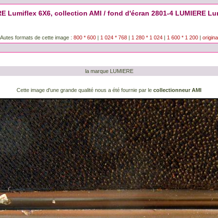
 Lumiflex 6X6, collection AMI / fond d'écran 2801-4 LUMIERE Lum
Autes formats de cette image :
800 * 600
|
1 024 * 768
|
1 280 * 1 024
|
1 600 * 1 200
|
origina
la marque LUMIERE
Cette image d'une grande qualité nous a été fournie par le
collectionneur AMI