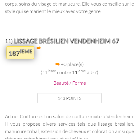
corps, soins du visage et manucure. Elle vous conseille sur le
style qui se marient le mieux avec votre genre. ...
LISSAGE BRÉSILIEN VENDENHEIM 67
11)
IEME
187
+0 place(s)
ieme
ieme
(11
contre
11
à J-7)
Beauté / Forme
143 POINTS
Actuel Coiffure est un salon de coiffure mixte à Vendenheim.
Il vous propose divers services tels que lissage brésilien,
manucure tribal, extension de cheveux et coloration ainsi que
chignon, soins kérastases et esthétique. ...