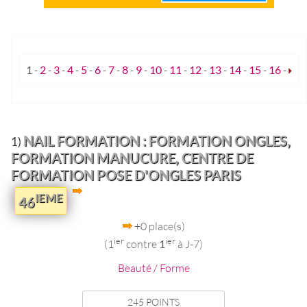
1
-
2
-
3
-
4
-
5
-
6
-
7
-
8
-
9
-
10
-
11
-
12
-
13
-
14
-
15
-
16
-
NAIL FORMATION : FORMATION ONGLES,
1)
FORMATION MANUCURE, CENTRE DE
FORMATION POSE D'ONGLES PARIS
IEME
46
+0 place(s)
ier
ier
(1
contre
1
à J-7)
Beauté / Forme
245 POINTS