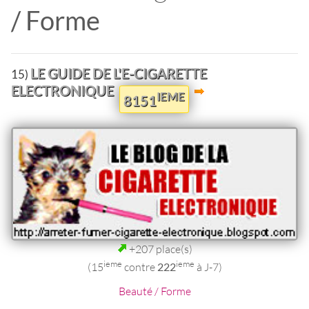
/ Forme
LE GUIDE DE L'E-CIGARETTE
15)
ELECTRONIQUE
IEME
8151
+207 place(s)
ieme
ieme
(15
contre
222
à J-7)
Beauté / Forme