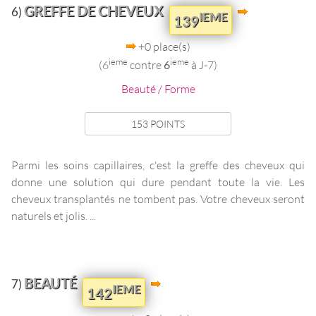
GREFFE DE CHEVEUX
6)
IEME
139
+0 place(s)
ieme
ieme
(6
contre
6
à J-7)
Beauté / Forme
153 POINTS
Parmi les soins capillaires, c'est la greffe des cheveux qui
donne une solution qui dure pendant toute la vie. Les
cheveux transplantés ne tombent pas. Votre cheveux seront
naturels et jolis. ...
BEAUTÉ
7)
IEME
142