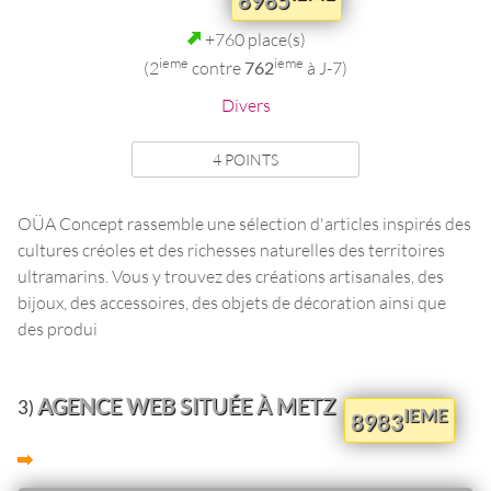
8985
+760 place(s)
ieme
ieme
(2
contre
762
à J-7)
Divers
4 POINTS
OÜA Concept rassemble une sélection d'articles inspirés des
cultures créoles et des richesses naturelles des territoires
ultramarins. Vous y trouvez des créations artisanales, des
bijoux, des accessoires, des objets de décoration ainsi que
des produi
AGENCE WEB SITUÉE À METZ
3)
IEME
8983