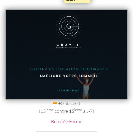
+0 place(s)
ieme
ieme
(15
contre
15
à J-7)
Beauté / Forme