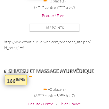
+0 place(s)
ieme
ieme
(7
contre
7
à J-7)
Beauté / Forme
152 POINTS
http://www.tout-sur-le-web.com/proposer_site.php?
id_categ1=6 ...
SHIATSU ET MASSAGE AYURVÉDIQUE
8)
IEME
166
+0 place(s)
ieme
ieme
(8
contre
8
à J-7)
Beauté / Forme
/
Ile de France