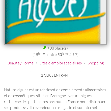
+38 place(s)
ieme
ieme
(15
contre
53
à J-7)
Beauté / Forme
/
Sites d'emploi spécialisés
/
Shopping
2 CLICS ENTRANT
Nature-algues est un fabricant de compléments alimentaires
et de cosmétiques, situé en Bretagne. Nature-algues
recherche des partenaires partout en France pour distribuer
ses produits: vdi, revendeurs en magasin et sur internet,