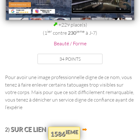
+229 place(s)
ier
ieme
(1
contre
230
à J-7)
Beauté / Forme
34 POINTS
Pour avoir une image professionnelle digne de ce nom, vous
tenez à faire enlever certains tatouages trop visibles sur
votre corps. Mais pour que ce soit difficilement remarquable,
vous tenez à dénicher un service digne de confiance ayant de
l’expérie
SUR CE LIEN
2)
IEME
1586