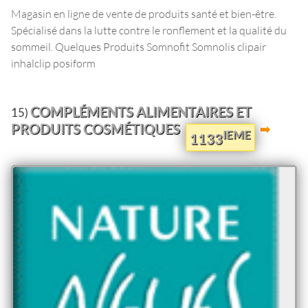
Magasin en ligne de vente de produits santé et bien-être.
Spécialisé dans la lutte contre le ronflement et la qualité du
sommeil. Quelques Produits Somnofit Somnolis clipair
inhalclip posiform
COMPLÉMENTS ALIMENTAIRES ET
15)
PRODUITS COSMÉTIQUES
IEME
1133