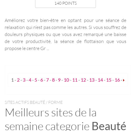
140 POINTS
Améliorez votre bien-être en optant pour une séance de
relaxation qui n’est pas comme les autres. Si vous souffrez de
douleurs physiques ou que vous avez remarqué une baisse
de votre productivité, la séance de flottaison que vous
propose le centre Gr ...
1
-
2
-
3
-
4
-
5
-
6
-
7
-
8
-
9
-
10
-
11
-
12
-
13
-
14
-
15
-
16
-
SITES ACTIFS BEAUTÉ / FORME
Meilleurs sites de la
semaine categorie
Beauté