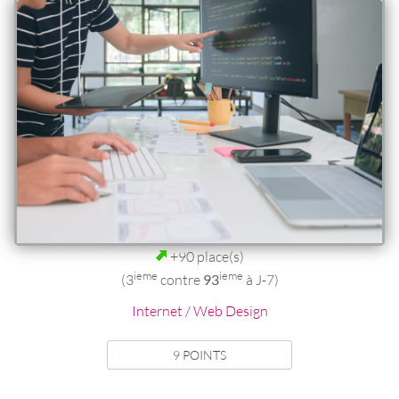
+90 place(s)
ieme
ieme
(3
contre
93
à J-7)
Internet / Web Design
9 POINTS