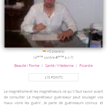
+0 place(s)
ieme
ieme
(4
contre
4
à J-7)
Beauté / Forme
/
Santé / Médecine
/
Picardie
175 POINTS
Le magnétisme et les magnétiseurs, ce qu'il faut savoir avant
de consulter. Le magnétiseur guérisseur peut soulager vos
maux voire les guérir. Je parle de guérisseurs connus, et