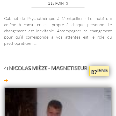
215 POINTS
Cabinet de Psychothérapie à Montpellier : Le motif qui
amène à consulter est propre à chaque personne. Le
changement est inévitable. Accompagner ce changement
pour qu’il corresponde à vos attentes est le rôle du
psychopraticien. ...
NICOLAS MIÈZE - MAGNETISEUR
4)
IEME
87