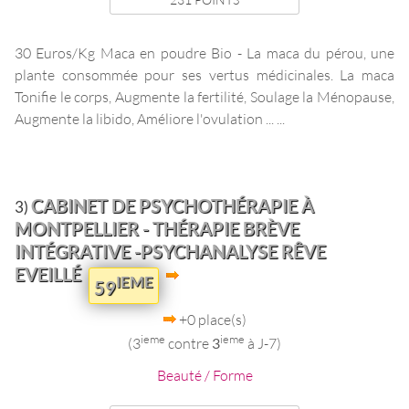
30 Euros/Kg Maca en poudre Bio - La maca du pérou, une
plante consommée pour ses vertus médicinales. La maca
Tonifie le corps, Augmente la fertilité, Soulage la Ménopause,
Augmente la libido, Améliore l'ovulation ... ...
CABINET DE PSYCHOTHÉRAPIE À
3)
MONTPELLIER - THÉRAPIE BRÈVE
INTÉGRATIVE -PSYCHANALYSE RÊVE
EVEILLÉ
IEME
59
+0 place(s)
ieme
ieme
(3
contre
3
à J-7)
Beauté / Forme