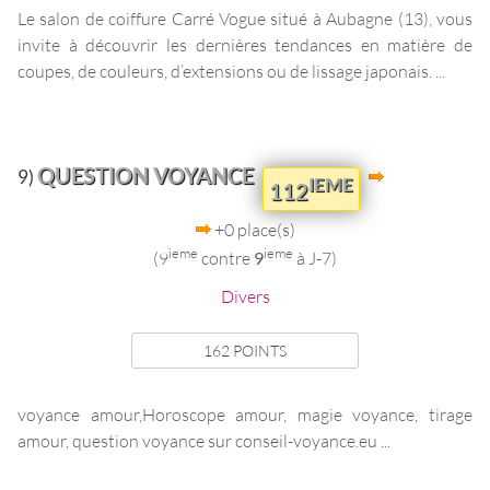
Le salon de coiffure Carré Vogue situé à Aubagne (13), vous
invite à découvrir les dernières tendances en matière de
coupes, de couleurs, d’extensions ou de lissage japonais. ...
QUESTION VOYANCE
9)
IEME
112
+0 place(s)
ieme
ieme
(9
contre
9
à J-7)
Divers
162 POINTS
voyance amour,Horoscope amour, magie voyance, tirage
amour, question voyance sur conseil-voyance.eu ...