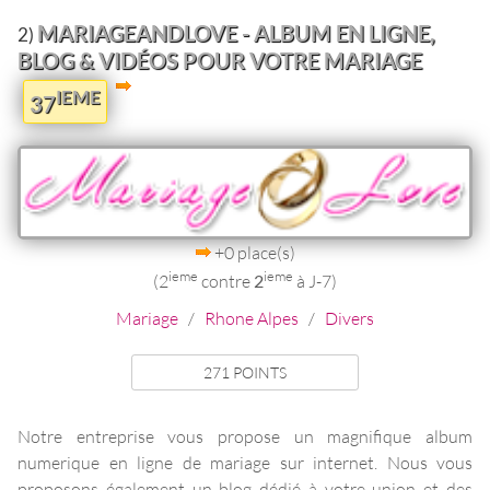
MARIAGEANDLOVE - ALBUM EN LIGNE,
2)
BLOG & VIDÉOS POUR VOTRE MARIAGE
IEME
37
+0 place(s)
ieme
ieme
(2
contre
2
à J-7)
Mariage
/
Rhone Alpes
/
Divers
271 POINTS
Notre entreprise vous propose un magnifique album
numerique en ligne de mariage sur internet. Nous vous
proposons également un blog dédié à votre union et des