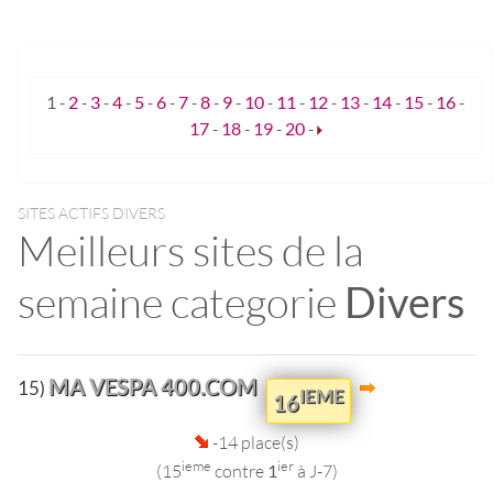
1
-
2
-
3
-
4
-
5
-
6
-
7
-
8
-
9
-
10
-
11
-
12
-
13
-
14
-
15
-
16
-
17
-
18
-
19
-
20
-
SITES ACTIFS DIVERS
Meilleurs sites de la
semaine categorie
Divers
MA VESPA 400.COM
15)
IEME
16
-14 place(s)
ieme
ier
(15
contre
1
à J-7)