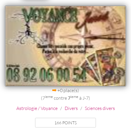
+0 place(s)
ieme
ieme
(7
contre
7
à J-7)
Astrologie / Voyance
/
Divers
/
Sciences divers
166 POINTS