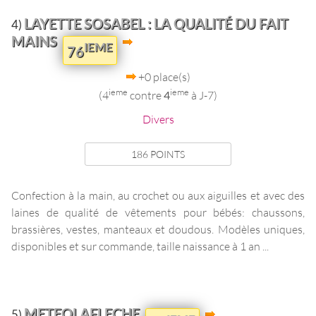
LAYETTE SOSABEL : LA QUALITÉ DU FAIT
4)
MAINS
IEME
76
+0 place(s)
ieme
ieme
(4
contre
4
à J-7)
Divers
186 POINTS
Confection à la main, au crochet ou aux aiguilles et avec des
laines de qualité de vêtements pour bébés: chaussons,
brassières, vestes, manteaux et doudous. Modèles uniques,
disponibles et sur commande, taille naissance à 1 an ...
METEOLAFLECHE
5)