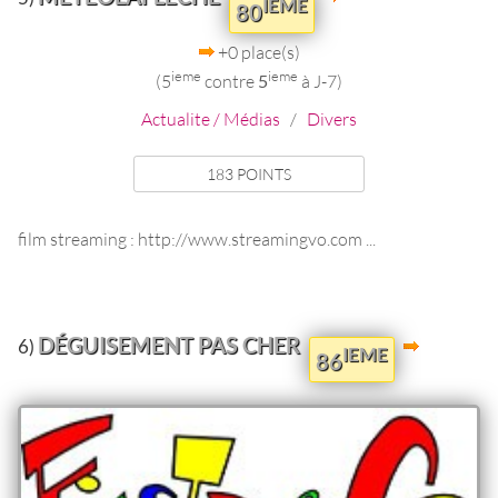
IEME
80
+0 place(s)
ieme
ieme
(5
contre
5
à J-7)
Actualite / Médias
/
Divers
183 POINTS
film streaming : http://www.streamingvo.com ...
DÉGUISEMENT PAS CHER
6)
IEME
86