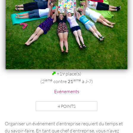
+19 place(s)
ieme
ieme
(2
contre
21
à J-7)
Evénements
4 POINTS
Organiser un événement d’entreprise requiert du temps et
du savoir-faire. En tant que chef d’entreprise, vous n’avez