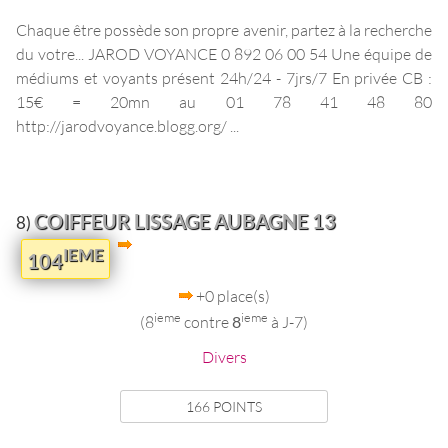
Chaque être possède son propre avenir, partez à la recherche
du votre... JAROD VOYANCE 0 892 06 00 54 Une équipe de
médiums et voyants présent 24h/24 - 7jrs/7 En privée CB :
15€ = 20mn au 01 78 41 48 80
http://jarodvoyance.blogg.org/ ...
COIFFEUR LISSAGE AUBAGNE 13
8)
IEME
104
+0 place(s)
ieme
ieme
(8
contre
8
à J-7)
Divers
166 POINTS