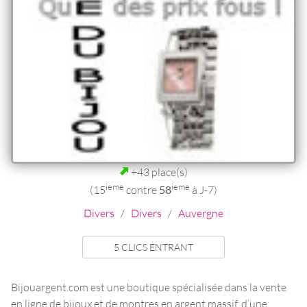
+43 place(s)
ieme
ieme
(15
contre
58
à J-7)
Divers
/
Divers
/
Auvergne
5 CLICS ENTRANT
Bijouargent.com est une boutique spécialisée dans la vente
en ligne de bijoux et de montres en argent massif, d’une