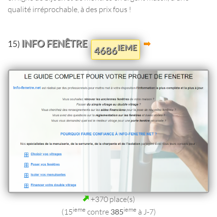
qualité irréprochable, à des prix fous !
INFO FENÊTRE
15)
IEME
4686
+370 place(s)
ieme
ieme
(15
contre
385
à J-7)