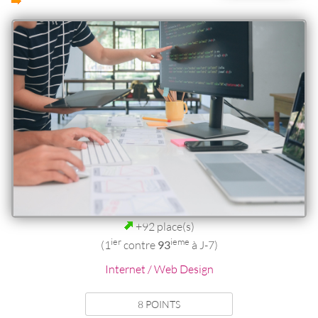
+92 place(s)
ier
ieme
(1
contre
93
à J-7)
Internet / Web Design
8 POINTS