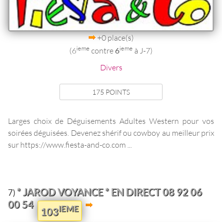
+0 place(s)
ieme
ieme
(6
contre
6
à J-7)
Divers
175 POINTS
Larges choix de Déguisements Adultes Western pour vos
soirées déguisées. Devenez shérif ou cowboy au meilleur prix
sur https://www.fiesta-and-co.com ...
* JAROD VOYANCE * EN DIRECT 08 92 06
7)
00 54
IEME
103