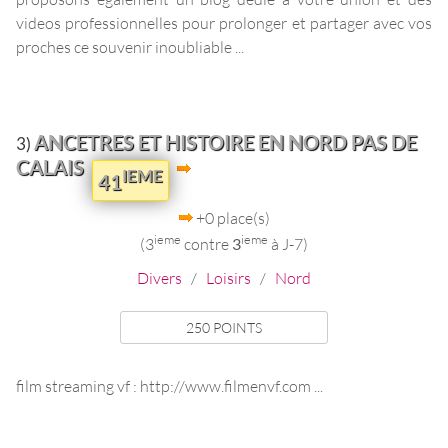
videos professionnelles pour prolonger et partager avec vos
proches ce souvenir inoubliable ...
ANCETRES ET HISTOIRE EN NORD PAS DE
3)
CALAIS
IEME
41
+0 place(s)
ieme
ieme
(3
contre
3
à J-7)
Divers
/
Loisirs
/
Nord
250 POINTS
film streaming vf : http://www.filmenvf.com ...