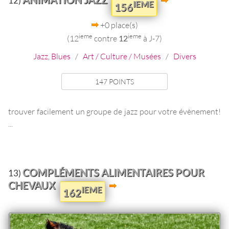
12)
IEME
156
+0 place(s)
ieme
ieme
(12
contre
12
à J-7)
Jazz, Blues
/
Art / Culture / Musées
/
Divers
147 POINTS
trouver facilement un groupe de jazz pour votre évènement!
...
COMPLÉMENTS ALIMENTAIRES POUR
13)
CHEVAUX
IEME
162