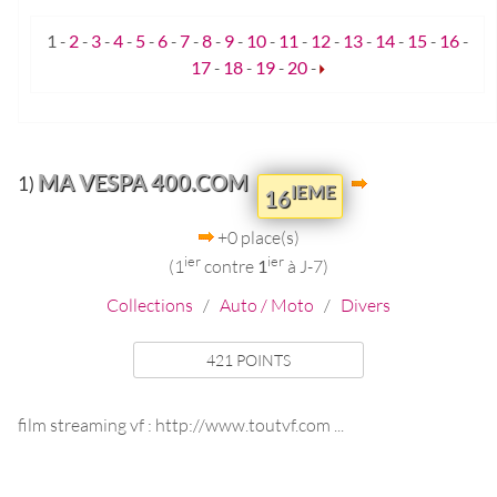
1
-
2
-
3
-
4
-
5
-
6
-
7
-
8
-
9
-
10
-
11
-
12
-
13
-
14
-
15
-
16
-
17
-
18
-
19
-
20
-
MA VESPA 400.COM
1)
IEME
16
+0 place(s)
ier
ier
(1
contre
1
à J-7)
Collections
/
Auto / Moto
/
Divers
421 POINTS
film streaming vf : http://www.toutvf.com ...