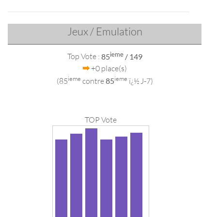
Jeux / Emulation
ieme
Top Vote :
85
/ 149
+0 place(s)
ieme
ieme
(85
contre
85
ï¿½ J-7)
TOP Vote