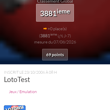
Classement Global
ieme
3881
+0 place(s)
ieme
(
3881
ï¿½ J-7)
mesure du 07/08/2026
69 points
INSCRIT LE
23/10/2006 À 08 H
LotoTest
Jeux / Emulation