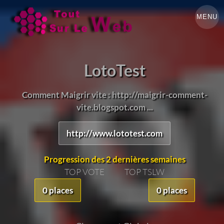
MENU
LotoTest
Comment Maigrir vite : http://maigrir-comment-
vite.blogspot.com ...
http://www.lototest.com
Progression des 2 dernières semaines
TOP VOTE
TOP TSLW
0 places
0 places