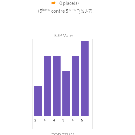
+0 place(s)
ieme
ieme
(5
contre
5
ï¿½ J-7)
TOP Vote
TOP TSLW