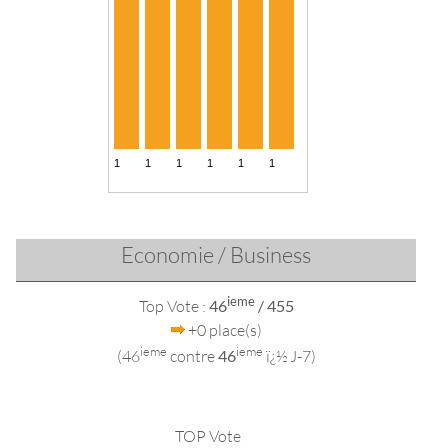
Economie / Business
ieme
Top Vote :
46
/ 455
+0 place(s)
ieme
ieme
(46
contre
46
ï¿½ J-7)
TOP Vote