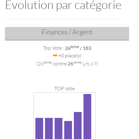
Evolution par catégorie
Finances / Argent
ieme
Top Vote :
26
/ 183
+0 place(s)
ieme
ieme
(26
contre
26
ï¿½ J-7)
TOP Vote