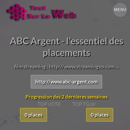
MENU
ABC Argent - l'essentiel des
placements
film streaming : http://www.streamingvo.com ...
http://www.abc-argent.com
Progression des 2 dernières semaines
TOP VOTE
TOP TSLW
0 places
0 places