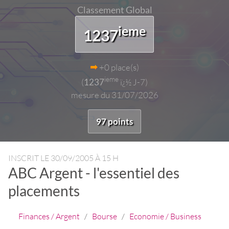
Classement Global
ieme
1237
+0 place(s)
ieme
(
1237
ï¿½ J-7)
mesure du 31/07/2026
97 points
INSCRIT LE
30/09/2005 À 15 H
ABC Argent - l'essentiel des
placements
Finances / Argent
/
Bourse
/
Economie / Business