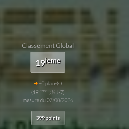
Classement Global
ieme
19
+0 place(s)
ieme
(
19
ï¿½ J-7)
mesure du 07/08/2026
399 points