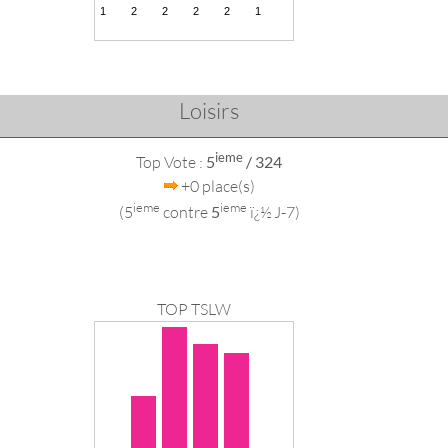
Loisirs
ieme
Top Vote :
5
/ 324
+0 place(s)
ieme
ieme
(5
contre
5
ï¿½ J-7)
TOP TSLW