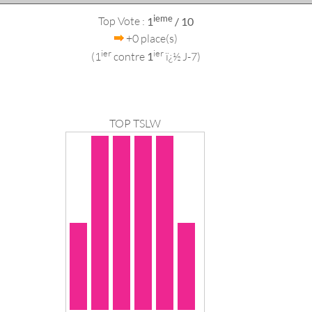
ieme
Top Vote :
1
/ 10
+0 place(s)
ier
ier
(1
contre
1
ï¿½ J-7)
TOP TSLW