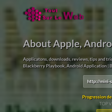
About Apple, Andro
Applicatons, downloads, reviews, tips and tri
Blackberry Playbook, Android Application | Bl
http://mini
Progression de
TOP 