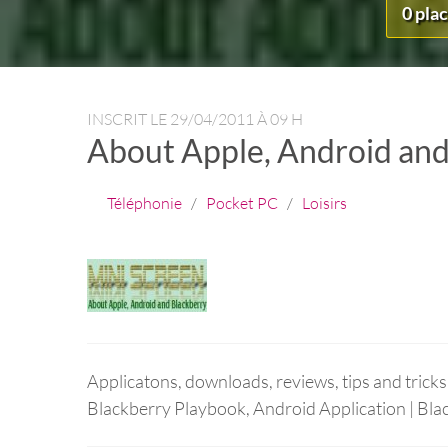
0 pla
INSCRIT LE
29/04/2011 À 09 H
About Apple, Android and
Téléphonie
/
Pocket PC
/
Loisirs
Applicatons, downloads, reviews, tips and tricks
Blackberry Playbook, Android Application | Bl