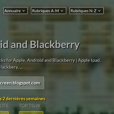
Annuaire
Rubriques A-M
Rubriques N-Z
id and Blackberry
cks for Apple, Android and Blackberry | Apple Ipad,
ackbery, ...
-screen.blogspot.com
s 2 dernières semaines
VOTE
TOP TSLW