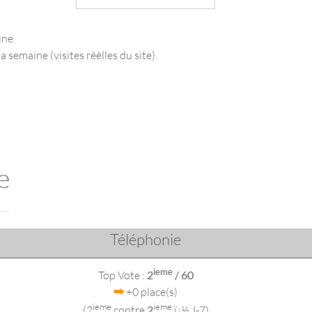
ine.
a semaine (visites réèlles du site).
e
Téléphonie
ieme
Top Vote :
2
/ 60
+0 place(s)
ieme
ieme
(2
contre
2
ï¿½ J-7)