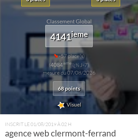
Classement Global
ieme
4141
-57 place(s)
ieme
(
4084
ï¿½ J-7)
mesure du 07/08/2026
68 points
Visuel
INSCRIT LE
01/08/2019 À 02 H
agence web clermont-ferrand