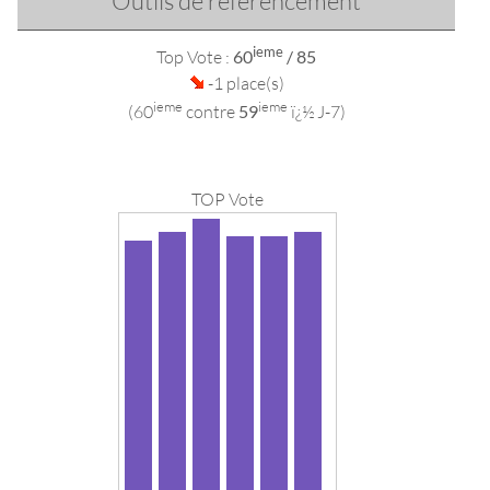
Outils de référencement
ieme
Top Vote :
60
/ 85
-1 place(s)
ieme
ieme
(60
contre
59
ï¿½ J-7)
TOP Vote