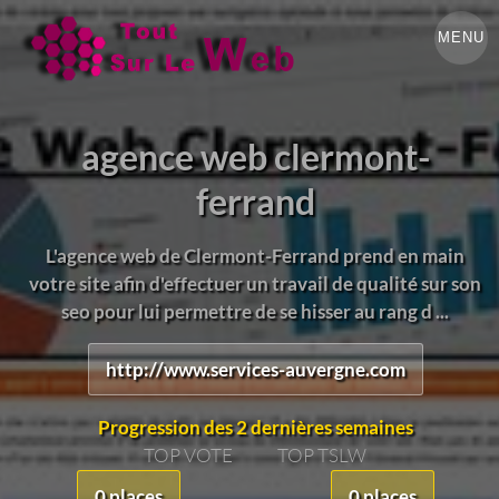
MENU
agence web clermont-
ferrand
L'agence web de Clermont-Ferrand prend en main
votre site afin d'effectuer un travail de qualité sur son
seo pour lui permettre de se hisser au rang d ...
http://www.services-auvergne.com
Progression des 2 dernières semaines
TOP VOTE
TOP TSLW
0 places
0 places