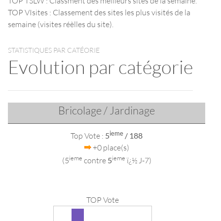
TOP TSLW : Classment des meilleurs sites de la semaine.
TOP VIsites : Classement des sites les plus visités de la
semaine (visites réèlles du site).
STATISTIQUES PAR CATÉORIE
Evolution par catégorie
Bricolage / Jardinage
ieme
Top Vote :
5
/ 188
+0 place(s)
ieme
ieme
(5
contre
5
ï¿½ J-7)
TOP Vote