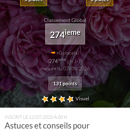
Classement Global
ieme
274
+0 place(s)
ieme
(
274
ï¿½ J-7)
mesure du 07/08/2026
131 points
Visuel
INSCRIT LE
12/07/2020 À 00 H
Astuces et conseils pour