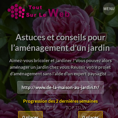
MENU
Astuces et conseils pour
l’aménagement d’un jardin
Aimez-vous bricoler et jardiner ? Vous pouvez alors
aménager un jardin chez vous. Réussir votre projet
d’aménagement sans l’aide d’un expert paysagist ...
http://www.de-la-maison-au-jardin.fr/
Progression des 2 dernières semaines
TOP VOTE
TOP TSLW
0 places
0 places