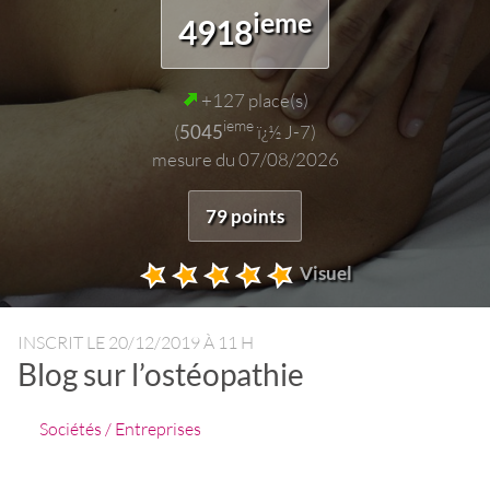
ieme
4918
+127 place(s)
ieme
(
5045
ï¿½ J-7)
mesure du 07/08/2026
79 points
Visuel
INSCRIT LE
20/12/2019 À 11 H
Blog sur l’ostéopathie
Sociétés / Entreprises