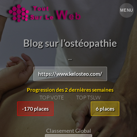
MENU
Blog sur l’ostéopathie
...
https://www.kelosteo.com/
Progression des 2 dernières semaines
TOP VOTE
TOP TSLW
-170 places
6 places
Classement Global