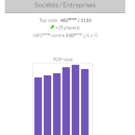
Sociétés / Entreprises
ieme
Top Vote :
482
/ 1110
+28 place(s)
ieme
ieme
(482
contre
510
ï¿½ J-7)
TOP Vote