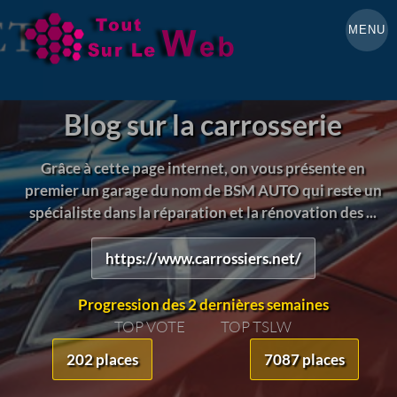
MENU
Blog sur la carrosserie
Grâce à cette page internet, on vous présente en
premier un garage du nom de BSM AUTO qui reste un
spécialiste dans la réparation et la rénovation des ...
https://www.carrossiers.net/
Progression des 2 dernières semaines
TOP VOTE
TOP TSLW
202 places
7087 places