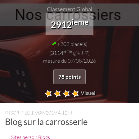
Classement Global
ieme
2912
+202 place(s)
ieme
(
3114
ï¿½ J-7)
mesure du 07/08/2026
78 points
Visuel
INSCRIT LE
17/09/2019 À 12 H
Blog sur la carrosserie
Sites perso / Blogs