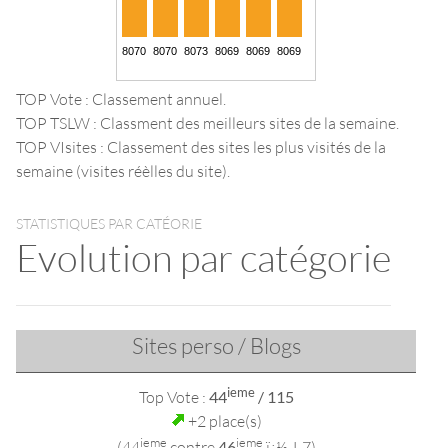
TOP Vote : Classement annuel.
TOP TSLW : Classment des meilleurs sites de la semaine.
TOP VIsites : Classement des sites les plus visités de la
semaine (visites réèlles du site).
STATISTIQUES PAR CATÉORIE
Evolution par catégorie
Sites perso / Blogs
ieme
Top Vote :
44
/ 115
+2 place(s)
ieme
ieme
(44
contre
46
ï¿½ J-7)