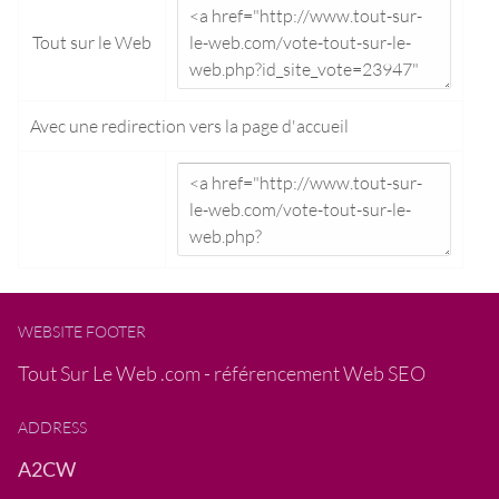
Tout sur le Web
Avec une redirection vers la
page d'accueil
WEBSITE FOOTER
Tout Sur Le Web .com - référencement Web SEO
ADDRESS
A2CW