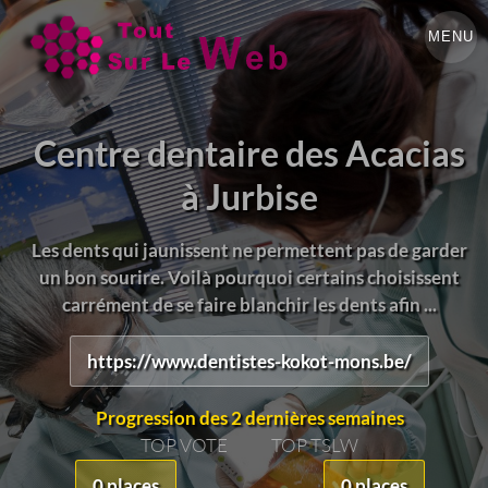
MENU
Centre dentaire des Acacias
à Jurbise
Les dents qui jaunissent ne permettent pas de garder
un bon sourire. Voilà pourquoi certains choisissent
carrément de se faire blanchir les dents afin ...
https://www.dentistes-kokot-mons.be/
Progression des 2 dernières semaines
TOP VOTE
TOP TSLW
0 places
0 places