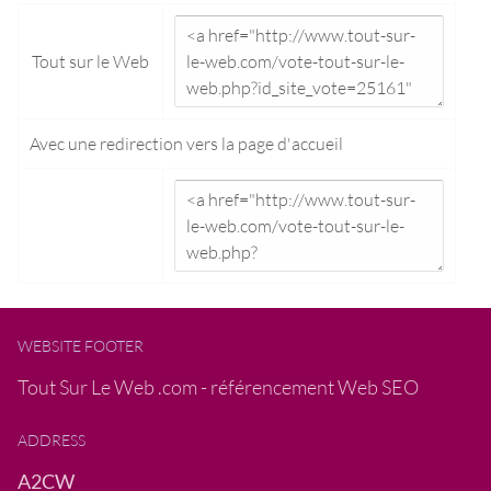
Tout sur le Web
Avec une redirection vers la
page d'accueil
WEBSITE FOOTER
Tout Sur Le Web .com - référencement Web SEO
ADDRESS
A2CW