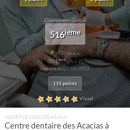
Classement Global
ieme
516
+35 place(s)
ieme
(
551
ï¿½ J-7)
mesure du 07/08/2026
115 points
Visuel
INSCRIT LE
22/06/2024 À 16 H
Centre dentaire des Acacias à