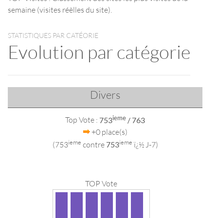
semaine (visites réèlles du site).
STATISTIQUES PAR CATÉORIE
Evolution par catégorie
Divers
ieme
Top Vote :
753
/ 763
+0 place(s)
ieme
ieme
(753
contre
753
ï¿½ J-7)
TOP Vote