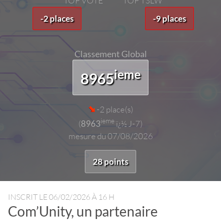
TOP VOTE
TOP TSLW
-2 places
-9 places
Classement Global
ieme
8965
-2 place(s)
ieme
(
8963
ï¿½ J-7)
mesure du 07/08/2026
28 points
INSCRIT LE
06/02/2026 À 16 H
Com’Unity, un partenaire