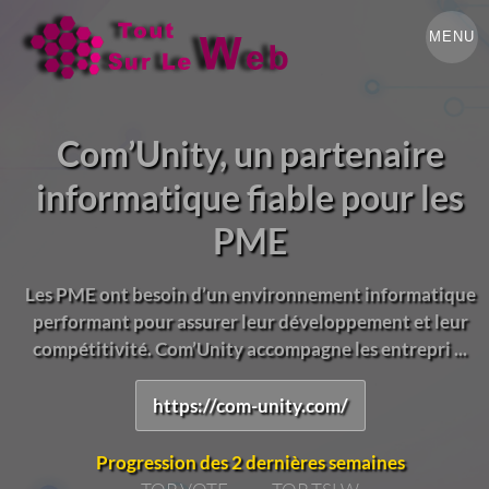
MENU
Com’Unity, un partenaire
informatique fiable pour les
PME
Les PME ont besoin d’un environnement informatique
performant pour assurer leur développement et leur
compétitivité. Com’Unity accompagne les entrepri ...
https://com-unity.com/
Progression des 2 dernières semaines