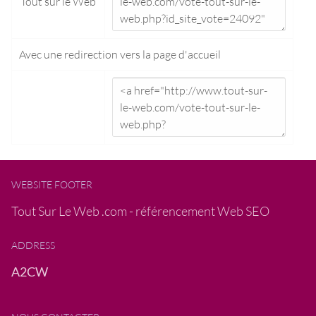
Tout sur le Web
Avec une redirection vers la
page d'accueil
WEBSITE FOOTER
Tout Sur Le Web .com - référencement Web SEO
ADDRESS
A2CW