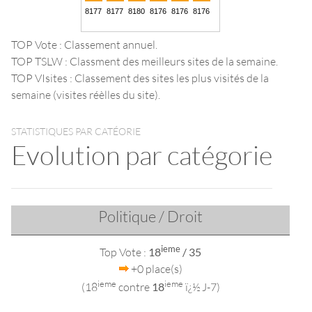
TOP Vote : Classement annuel.
TOP TSLW : Classment des meilleurs sites de la semaine.
TOP VIsites : Classement des sites les plus visités de la
semaine (visites réèlles du site).
STATISTIQUES PAR CATÉORIE
Evolution par catégorie
Politique / Droit
ieme
Top Vote :
18
/ 35
+0 place(s)
ieme
ieme
(18
contre
18
ï¿½ J-7)