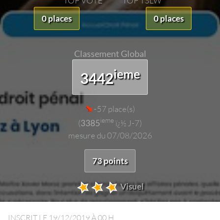
TOP VOTE
TOP TSLW
0 places
0 places
Classement Global
ieme
3442
-57 place(s)
ieme
(
3385
ï¿½ J-7)
mesure du 07/08/2026
73 points
Visuel
INSCRIT LE
19/12/2019 À 00 H