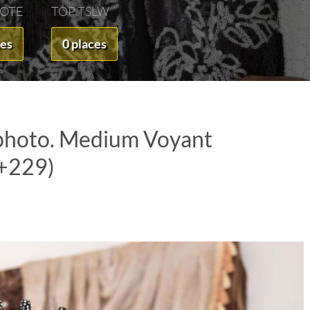
VOTE
TOP TSLW
ces
0 places
c photo. Medium Voyant
(+229)