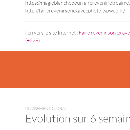
https://magieblanchepourfairerevenirletreaim
http://fairerevenirsonexavecphoto.wpweb.fr/
lien vers le site Internet :
Faire revenir son ex 
(+229)
CLASSEMENT GLOBAL
Evolution sur 6 semai