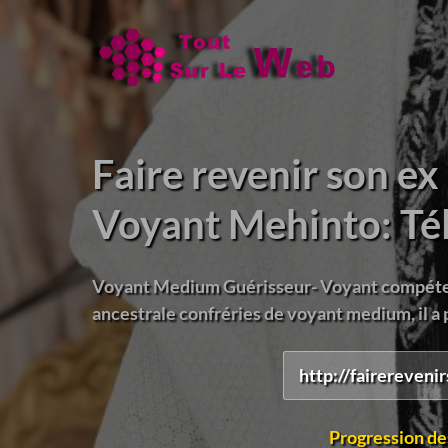
Faire revenir son e
Voyant Mehinto: Té
Voyant Medium Guérisseur- Voyant compétent
ancestrale confréries de voyant medium, il a p
http://fairereven
Progression de