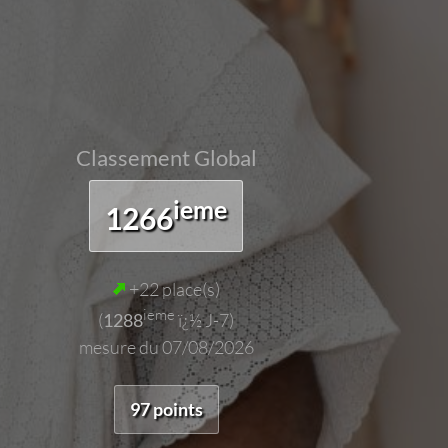
Classement Global
ieme
1266
+22 place(s)
ieme
(
1288
ï¿½ J-7)
mesure du 07/08/2026
97 points