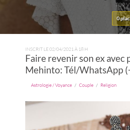
TOP 
0 pla
INSCRIT LE
02/04/2021 À 18 H
Faire revenir son ex ave
Mehinto: Tél/WhatsApp 
Astrologie / Voyance
/
Couple
/
Religion