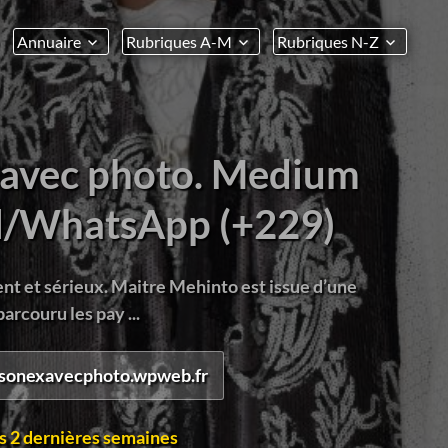
Annuaire
Rubriques A-M
Rubriques N-Z
x avec photo. Medium
l/WhatsApp (+229)
 et sérieux. Maitre Mehinto est issue d’une
arcouru les pay ...
irsonexavecphoto.wpweb.fr
s 2 dernières semaines