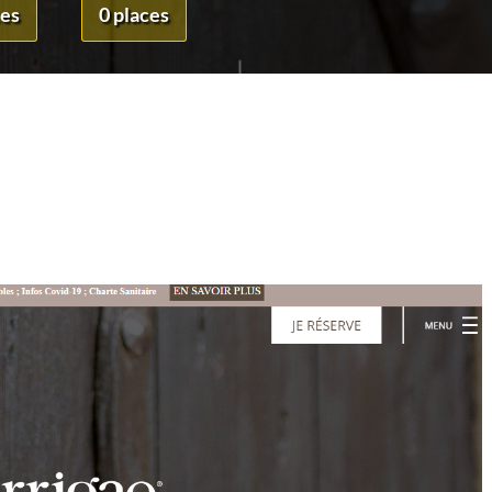
ces
0 places