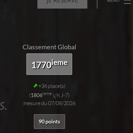
Classement Global
ieme
1770
+36 place(s)
ieme
(
1806
ï¿½ J-7)
mesure du 07/08/2026
90 points