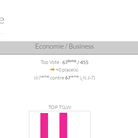
e
Economie / Business
ieme
Top Vote :
67
/ 455
+0 place(s)
ieme
ieme
(67
contre
67
ï¿½ J-7)
TOP TSLW