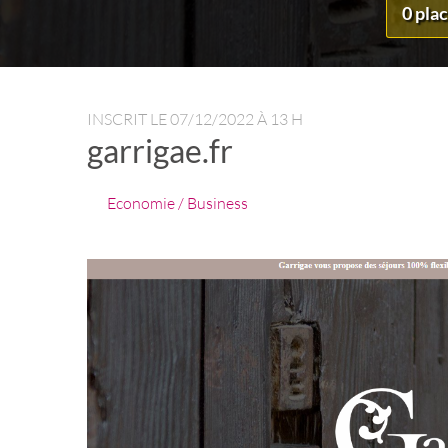
0 pla
INSCRIT LE
07/12/2022 À 13 H
garrigae.fr
Economie / Business