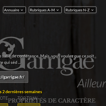
Annuaire
Rubriques A-M
Rubriques N-Z
 salle de conférence. Mais, vous voulez que ce soit
 qui séd ...
//garrigae.fr/
s 2 dernières semaines
VOTE
TOP TSLW