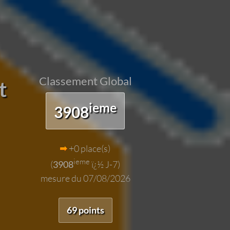
Classement Global
t
ieme
3908
+0 place(s)
ieme
(
3908
ï¿½ J-7)
mesure du 07/08/2026
69 points