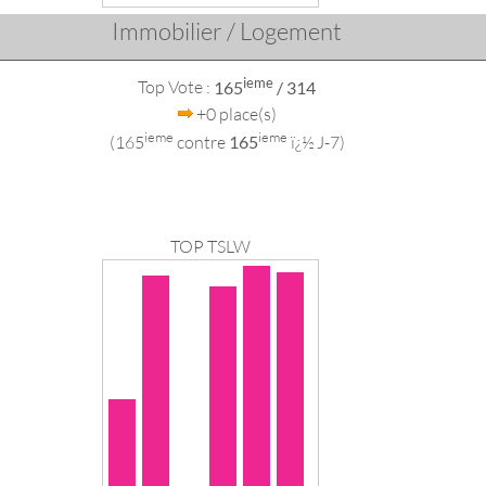
Immobilier / Logement
ieme
Top Vote :
165
/ 314
+0 place(s)
ieme
ieme
(165
contre
165
ï¿½ J-7)
TOP TSLW