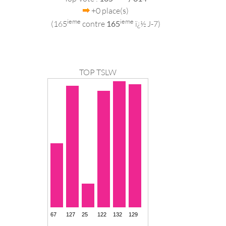
+0 place(s)
ieme
ieme
(165
contre
165
ï¿½ J-7)
TOP TSLW