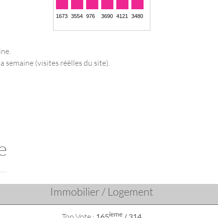
ine.
a semaine (visites réèlles du site).
e
Immobilier / Logement
ieme
Top Vote :
165
/ 314