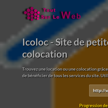
Icoloc - Site de pet
colocation
Trouvez une location ou une colocation grâce
de bénéficier de tous les services du site. Utili
http://
Progression de