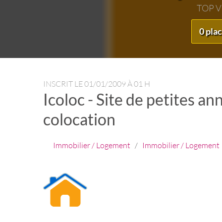
TOP 
0 pla
INSCRIT LE
01/01/2009 À 01 H
Icoloc - Site de petites an
colocation
Immobilier / Logement
/
Immobilier / Logement