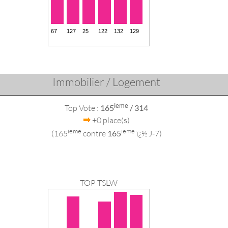
Immobilier / Logement
ieme
Top Vote :
165
/ 314
+0 place(s)
ieme
ieme
(165
contre
165
ï¿½ J-7)
TOP TSLW