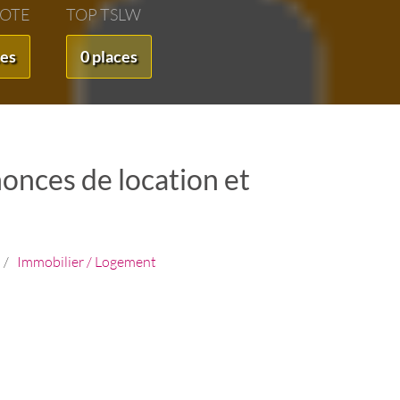
VOTE
TOP TSLW
ces
0 places
nonces de location et
/
Immobilier / Logement