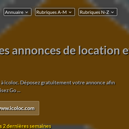
Annuaire
Rubriques A-M
Rubriques N-Z
ites annonces de location e
 à icoloc. Déposez gratuitement votre annonce afin
sez Go ...
www.icoloc.com
s 2 dernières semaines