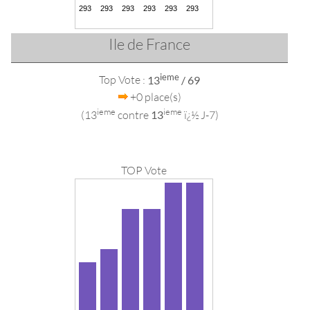
Ile de France
ieme
Top Vote :
13
/ 69
+0 place(s)
ieme
ieme
(13
contre
13
ï¿½ J-7)
TOP Vote