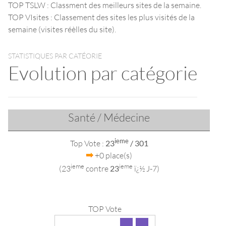
TOP TSLW : Classment des meilleurs sites de la semaine.
TOP VIsites : Classement des sites les plus visités de la
semaine (visites réèlles du site).
STATISTIQUES PAR CATÉORIE
Evolution par catégorie
Santé / Médecine
ieme
Top Vote :
23
/ 301
+0 place(s)
ieme
ieme
(23
contre
23
ï¿½ J-7)
TOP Vote