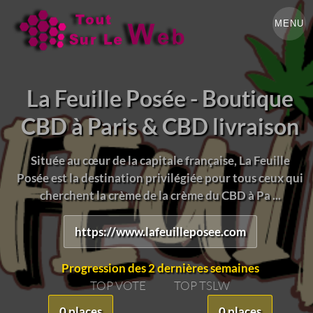
MENU
La Feuille Posée - Boutique
CBD à Paris & CBD livraison
Située au cœur de la capitale française, La Feuille
Posée est la destination privilégiée pour tous ceux qui
cherchent la crème de la crème du CBD à Pa ...
https://www.lafeuilleposee.com
Progression des 2 dernières semaines
TOP VOTE
TOP TSLW
0 places
0 places