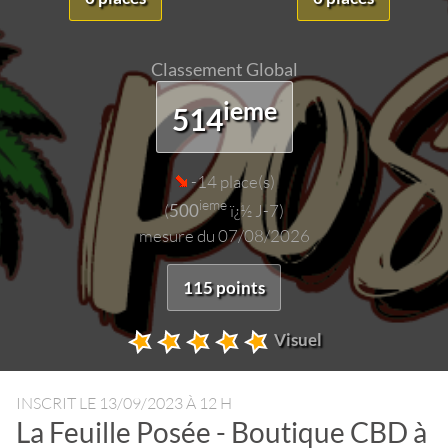
Classement Global
ieme
514
-14 place(s)
ieme
(
500
ï¿½ J-7)
mesure du 07/08/2026
115 points
Visuel
INSCRIT LE
13/09/2023 À 12 H
La Feuille Posée - Boutique CBD à