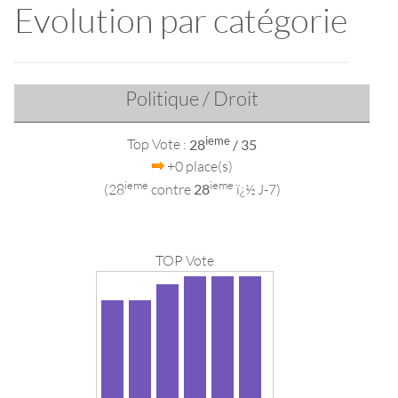
Evolution par catégorie
Politique / Droit
ieme
Top Vote :
28
/ 35
+0 place(s)
ieme
ieme
(28
contre
28
ï¿½ J-7)
TOP Vote