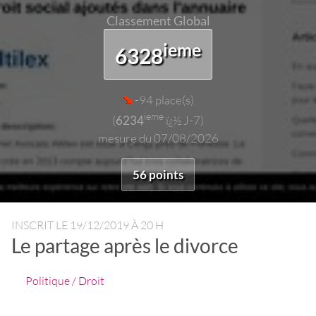
Classement Global
ieme
6328
-94 place(s)
ieme
(
6234
ï¿½ J-7)
mesure du 07/08/2026
56 points
INSCRIT LE
19/12/2019 À 20 H
Le partage après le divorce
Politique / Droit