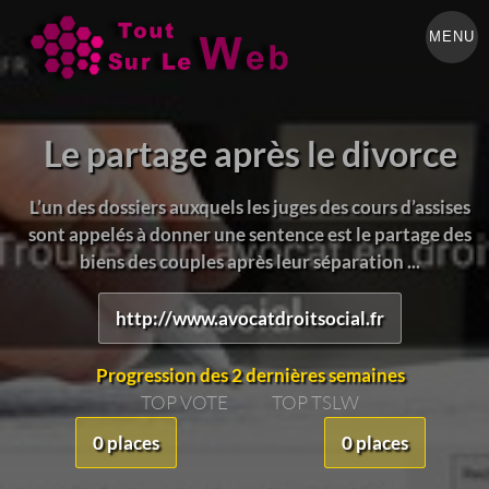
MENU
Le partage après le divorce
L’un des dossiers auxquels les juges des cours d’assises
sont appelés à donner une sentence est le partage des
biens des couples après leur séparation ...
http://www.avocatdroitsocial.fr
Progression des 2 dernières semaines
TOP VOTE
TOP TSLW
0 places
0 places