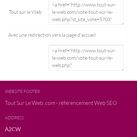
Tout sur le Web
Avec une redirection vers la
page d'accueil
WEBSITE FOOTER
Tout Sur Le Web .com - référencement Web SEO
ADDRESS
A2CW