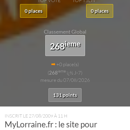
TOP VOTE
TOP TSLW
0 places
0 places
Classement Global
ieme
268
+0 place(s)
ieme
(
268
ï¿½ J-7)
mesure du 07/08/2026
131 points
INSCRIT LE
27/08/2009 À 11 H
MyLorraine.fr : le site pour