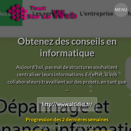
MENU
Obtenez des conseils en
informatique
Aujourd’hui, pas mal de structures souhaitent
centraliser leurs informations. En effet, si vos
collaborateurs travaillent sur des projets, en tant que
...
http://www.altidist.fr/
Progression des 2 dernières semaines
TOP VOTE
TOP TSLW