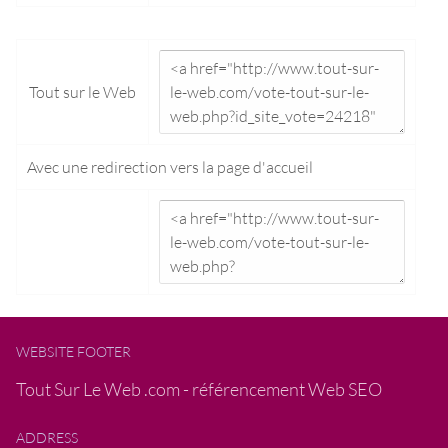
Tout sur le Web
Avec une redirection vers la
page d'accueil
WEBSITE FOOTER
Tout Sur Le Web .com - référencement Web SEO
ADDRESS