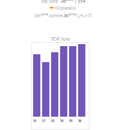
Top Vote :
36
/ 154
+0 place(s)
ieme
ieme
(36
contre
36
ï¿½ J-7)
TOP Vote