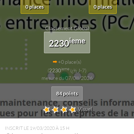
0 places
0 places
Classement Global
ieme
2230
+0 place(s)
ieme
(
2230
ï¿½ J-7)
mesure du 07/08/2026
84 points
Visuel
INSCRIT LE
19/03/2020 À 15 H