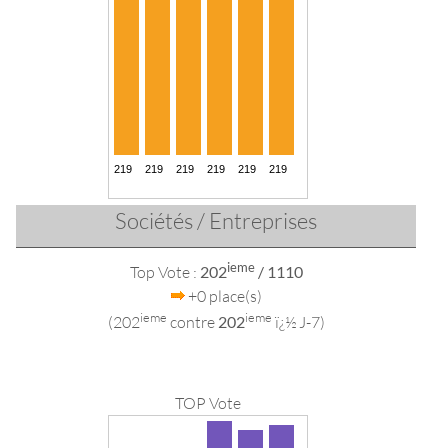
Sociétés / Entreprises
ieme
Top Vote :
202
/ 1110
+0 place(s)
ieme
ieme
(202
contre
202
ï¿½ J-7)
TOP Vote