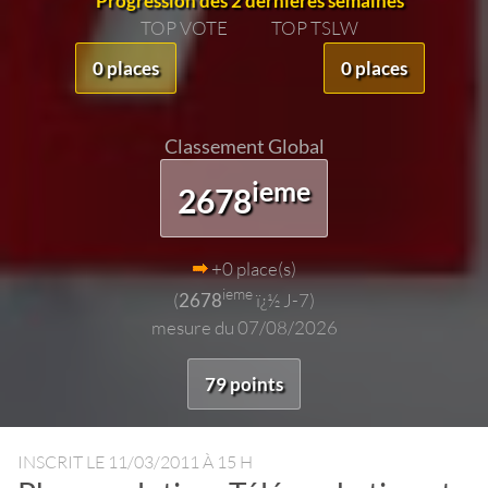
Progression des 2 dernières semaines
TOP VOTE
TOP TSLW
0 places
0 places
Classement Global
ieme
2678
+0 place(s)
ieme
(
2678
ï¿½ J-7)
mesure du 07/08/2026
79 points
INSCRIT LE
11/03/2011 À 15 H