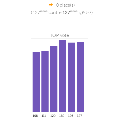
+0 place(s)
ieme
ieme
(127
contre
127
ï¿½ J-7)
TOP Vote