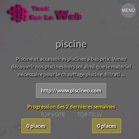
MENU
piscine
Piscine et accessoires piscines à bas prix. Venez
découvrir nos piscines hors sol ainsi que le matériel
nécessaire pour le chauffage piscine, filtrati ...
http://www.piscineo.com
Progression des 2 dernières semaines
TOP VOTE
TOP TSLW
0 places
0 places