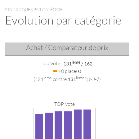
STATISTIQUES PAR CATÉORIE
Evolution par catégorie
Achat / Comparateur de prix
ieme
Top Vote :
131
/ 162
+0 place(s)
ieme
ieme
(131
contre
131
ï¿½ J-7)
TOP Vote