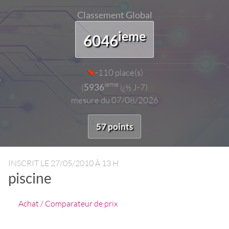
Classement Global
ieme
6046
-110 place(s)
ieme
(
5936
ï¿½ J-7)
mesure du 07/08/2026
57 points
INSCRIT LE
27/05/2010 À 13 H
piscine
Achat / Comparateur de prix