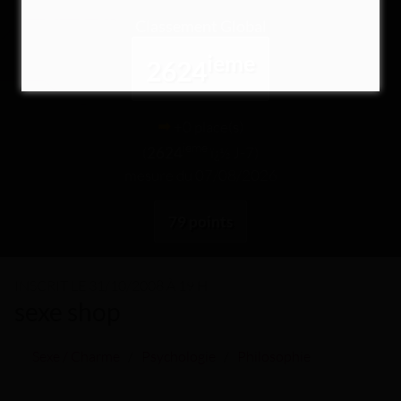
Classement Global
ieme
2624
+0 place(s)
ieme
(
2624
ï¿½ J-7)
mesure du 07/08/2026
79 points
INSCRIT LE
31/10/2008 À 19 H
sexe shop
Sexe / Charme
/
Psychologie
/
Philosophie