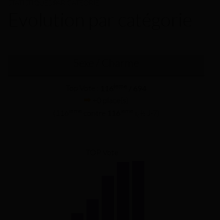
STATISTIQUES PAR CATÉORIE
Evolution par catégorie
Sexe / Charme
ieme
Top Vote :
116
/ 694
+0 place(s)
ieme
ieme
(116
contre
116
ï¿½ J-7)
TOP Vote