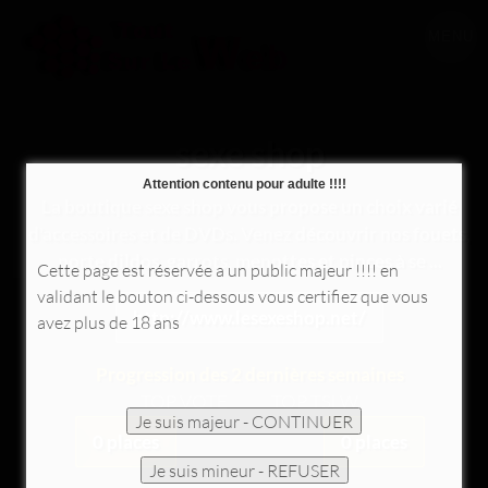
MENU
sexe shop
Attention contenu pour adulte !!!!
La boutique sexe shop vous propose un choix varié
d'accessoires et de DVDs. Venez découvrir nos fouets,
porte dildos, garrots, menottes et pinces à se ...
Cette page est réservée a un public majeur !!!! en
validant le bouton ci-dessous vous certifiez que vous
http://www.lesexeshop.net/
avez plus de 18 ans
Progression des 2 dernières semaines
TOP VOTE
TOP TSLW
0 places
0 places