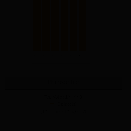
Philosophie
ieme
Top Vote :
1
/ 3
+0 place(s)
ier
ier
(1
contre
1
ï¿½ J-7)