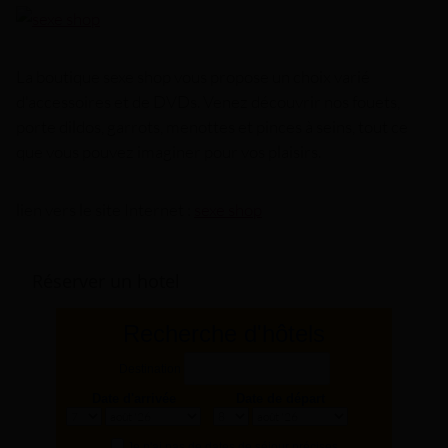
La boutique sexe shop vous propose un choix varié
d'accessoires et de DVDs. Venez découvrir nos fouets,
porte dildos, garrots, menottes et pinces à seins, tout ce
que vous pouvez imaginer pour vos plaisirs.
lien vers le site Internet :
sexe shop
Réserver un hotel
Recherche d'hôtels
Destination
Date d'arrivée
Date de départ
Je n'ai pas de dates de séjour précises