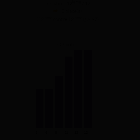
ieme
Top Vote :
12
/ 17
+0 place(s)
ieme
ieme
(12
contre
12
ï¿½ J-7)
TOP Vote