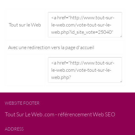
Tout sur le Web
Avec une redirection vers la
page d'accueil
WEBSITE FOOTER
Tout Sur Le Web .com - référencement Web SEO
ADDRESS