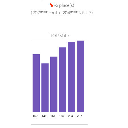
-3 place(s)
ieme
ieme
(207
contre
204
ï¿½ J-7)
TOP Vote