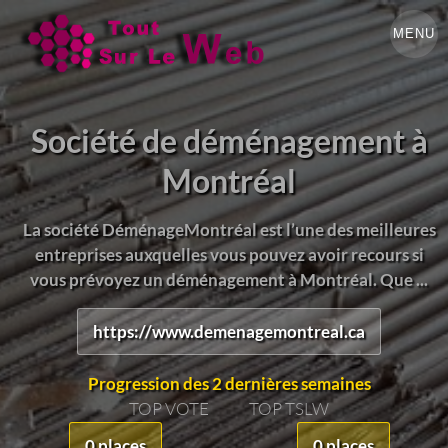
MENU
Société de déménagement à
Montréal
La société DéménageMontréal est l’une des meilleures
entreprises auxquelles vous pouvez avoir recours si
vous prévoyez un déménagement à Montréal. Que ...
https://www.demenagemontreal.ca
Progression des 2 dernières semaines
TOP VOTE
TOP TSLW
0 places
0 places