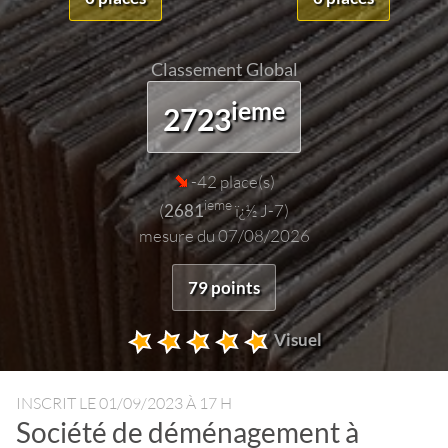
Classement Global
ieme
2723
-42 place(s)
ieme
(
2681
ï¿½ J-7)
mesure du 07/08/2026
79 points
Visuel
INSCRIT LE
01/09/2023 À 17 H
Société de déménagement à