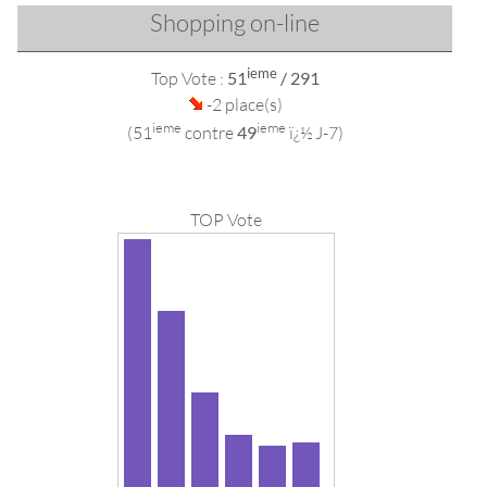
Shopping on-line
ieme
Top Vote :
51
/ 291
-2 place(s)
ieme
ieme
(51
contre
49
ï¿½ J-7)
TOP Vote