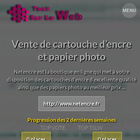
MENU
Vente de cartouche d’encre
et papier photo
Netencre est la boutique en ligne qui met à votre
disposition des cartouches d’encre d’excellente qualité
ainsi que des papiers photo au meilleur prix ...
http://www.netencre.fr
Progression des 2 dernières semaines
TOP VOTE
TOP TSLW
0 places
0 places