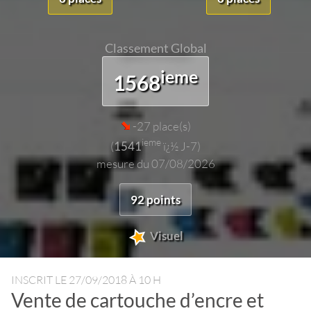
Classement Global
ieme
1568
-27 place(s)
ieme
(
1541
ï¿½ J-7)
mesure du 07/08/2026
92 points
Visuel
INSCRIT LE
27/09/2018 À 10 H
Vente de cartouche d’encre et