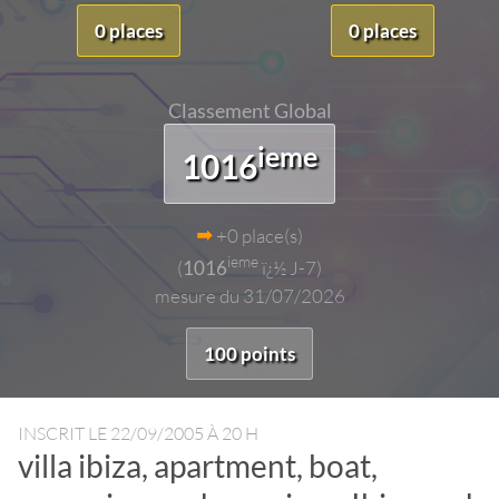
0 places
0 places
Classement Global
ieme
1016
+0 place(s)
ieme
(
1016
ï¿½ J-7)
mesure du 31/07/2026
100 points
INSCRIT LE
22/09/2005 À 20 H
villa ibiza, apartment, boat,