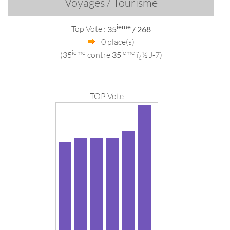
Voyages / Tourisme
ieme
Top Vote :
35
/ 268
+0 place(s)
ieme
ieme
(35
contre
35
ï¿½ J-7)
TOP Vote