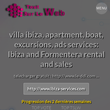
MENU
villa ibiza, apartment, boat,
excursions, ads services:
Ibiza and Formentera rental
and sales
telecharger gratuit : http://www.le-ddl.com ...
http://www.ibiza-services.com
Progression des 2 dernières semaines
TOP VOTE
TOP TSLW