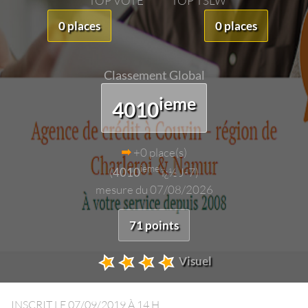
TOP VOTE
TOP TSLW
0 places
0 places
Classement Global
ieme
4010
+0 place(s)
ieme
(
4010
ï¿½ J-7)
mesure du 07/08/2026
71 points
Visuel
INSCRIT LE
07/09/2019 À 14 H