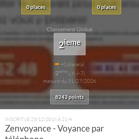
0 places
0 places
Classement Global
ieme
2
+0 place(s)
ieme
(
2
ï¿½ J-7)
mesure du 31/07/2026
8243 points
INSCRIT LE
23/12/2016 À 21 H
Zenvoyance - Voyance par
téléphone