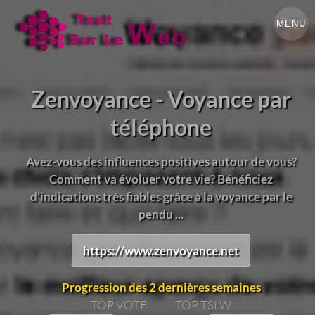
MENU
Zenvoyance - Voyance par
téléphone
Avez-vous des influences positives autour de vous?
Comment va évoluer votre vie? Bénéficiez
d'indications très fiables grâce à la voyance par le
pendu ...
https://www.zenvoyance.net
Progression des 2 dernières semaines
TOP VOTE
TOP TSLW