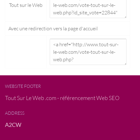
Tout sur le Web
Avec une redirection vers la
page d'accueil
WEBSITE FOOTER
Tout Sur Le Web .com - référencement Web SEO
ADDRESS
A2CW