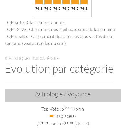
TOP Vote : Classement annuel.
TOP TSLW : Classment des meilleurs sites de la semaine.
TOP VIsites : Classement des sites les plus visités de la
semaine (visites réèlles du site).
STATISTIQUES PAR CATÉORIE
Evolution par catégorie
Astrologie / Voyance
ieme
Top Vote :
2
/ 216
+0 place(s)
ieme
ieme
(2
contre
2
ï¿½ J-7)