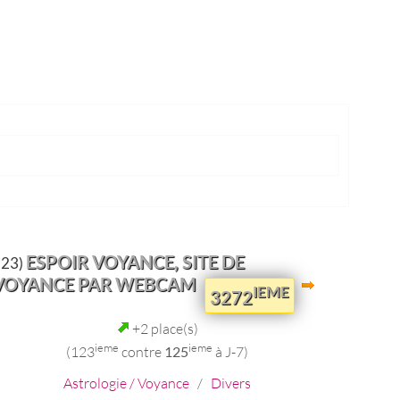
ESPOIR VOYANCE, SITE DE
123)
VOYANCE PAR WEBCAM
IEME
3272
+2 place(s)
ieme
ieme
(123
contre
125
à J-7)
Astrologie / Voyance
/
Divers