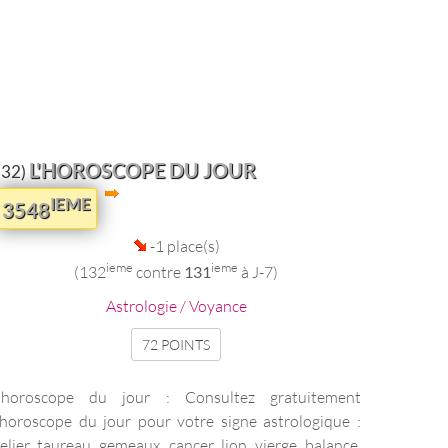
L'HOROSCOPE DU JOUR
132)
IEME
3548
-1 place(s)
ieme
ieme
(132
contre
131
à J-7)
Astrologie / Voyance
72 POINTS
'horoscope du jour : Consultez gratuitement
'horoscope du jour pour votre signe astrologique :
elier, taureau, gemeaux, cancer, lion, vierge, balance,