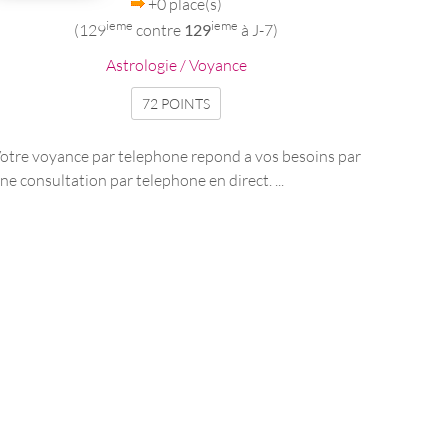
+0 place(s)
ieme
ieme
(129
contre
129
à J-7)
Astrologie / Voyance
72 POINTS
otre voyance par telephone repond a vos besoins par
ne consultation par telephone en direct. ...