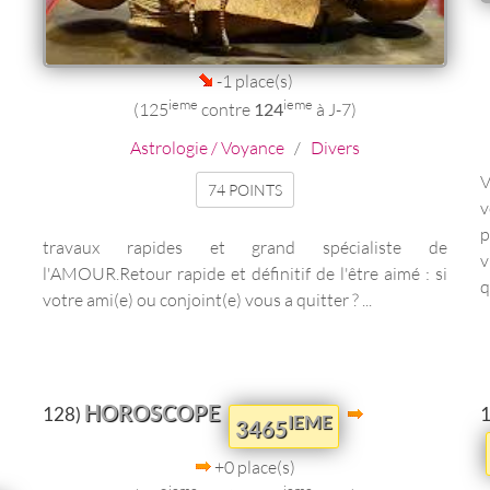
-1 place(s)
ieme
ieme
(125
contre
124
à J-7)
Astrologie / Voyance
/
Divers
V
74 POINTS
v
p
travaux rapides et grand spécialiste de
v
l'AMOUR.Retour rapide et définitif de l'être aimé : si
q
votre ami(e) ou conjoint(e) vous a quitter ? ...
HOROSCOPE
128)
IEME
3465
+0 place(s)