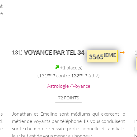
nt
De
VOYANCE PAR TEL 34
131)
IEME
3565
+1 place(s)
ieme
ieme
(131
contre
132
à J-7)
Astrologie / Voyance
72 POINTS
es
Jonathan et Emeline sont médiums qui exercent le
d.
métier de voyants par téléphone. Ils vous conduisent
L
ie
sur le chemin de réussite professionnelle et familiale.
l
leur but est de vous mener au bonheur. ...
b