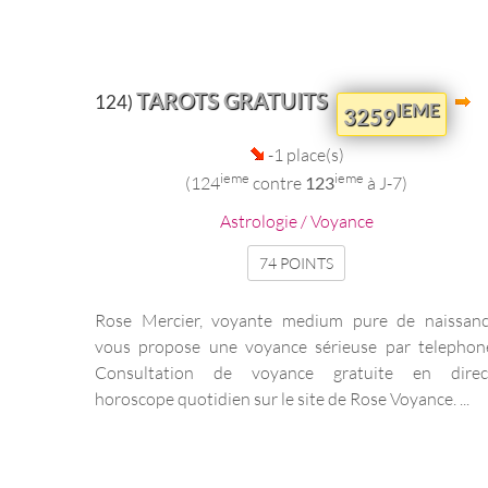
TAROTS GRATUITS
124)
IEME
3259
-1 place(s)
ieme
ieme
(124
contre
123
à J-7)
Astrologie / Voyance
74 POINTS
Rose Mercier, voyante medium pure de naissan
vous propose une voyance sérieuse par telephon
Consultation de voyance gratuite en direc
horoscope quotidien sur le site de Rose Voyance. ...