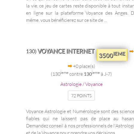
la vie, ce jeu de cartes reste disponible à tout insta
en ligne sur la plateforme Voyance des Anges. 
même, vous bénéficierez sur ce site de ...
VOYANCE INTERNET
130)
IEME
3500
+0 place(s)
ieme
ieme
(130
contre
130
à J-7)
Astrologie / Voyance
72 POINTS
Voyance Astrologie et Numérologie sont des scienc
fiables qui ne laissent pas de place au hasar
Demandez conseil à nos professionnels de l'Astrolog
et de la Voyance pour prendre vos décisions ...