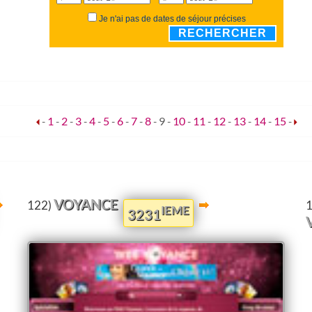
Je n'ai pas de dates de séjour précises
RECHERCHER
-
1
-
2
-
3
-
4
-
5
-
6
-
7
-
8
-
9
-
10
-
11
-
12
-
13
-
14
-
15
-
VOYANCE
122)
IEME
3231