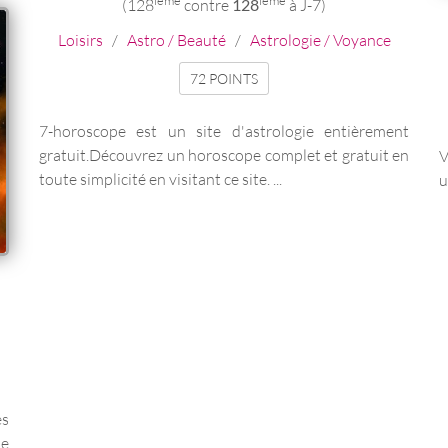
ieme
ieme
(128
contre
128
à J-7)
Loisirs
/
Astro / Beauté
/
Astrologie / Voyance
72 POINTS
7-horoscope est un site d'astrologie entièrement
gratuit.Découvrez un horoscope complet et gratuit en
V
toute simplicité en visitant ce site. ...
u
es
de