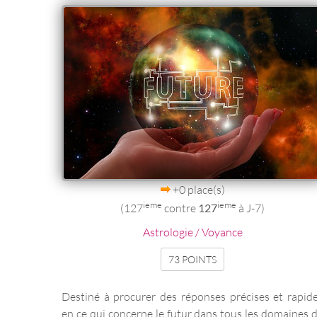
+0 place(s)
ieme
ieme
(127
contre
127
à J-7)
Astrologie / Voyance
73 POINTS
Destiné à procurer des réponses précises et rapid
en ce qui concerne le futur dans tous les domaines 