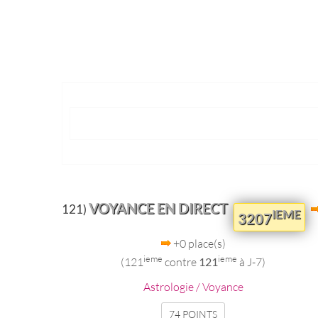
VOYANCE EN DIRECT
121)
IEME
3207
+0 place(s)
ieme
ieme
(121
contre
121
à J-7)
Astrologie / Voyance
74 POINTS