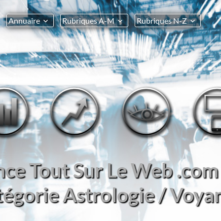
Annuaire
Rubriques A-M
Rubriques N-Z
nce Tout Sur Le Web .com 
tégorie Astrologie / Voya