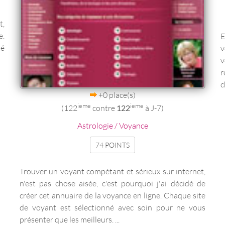
t,
e.
E
té
v
v
r
c
+0 place(s)
ieme
ieme
(122
contre
122
à J-7)
Astrologie / Voyance
74 POINTS
Trouver un voyant compétant et sérieux sur internet,
n'est pas chose aisée, c'est pourquoi j'ai décidé de
créer cet annuaire de la voyance en ligne. Chaque site
de voyant est sélectionné avec soin pour ne vous
présenter que les meilleurs. ...