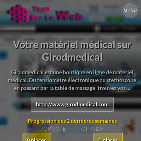
MENU
Votre matériel médical sur
Girodmedical
Girodmedical est une boutique en ligne de matériel
médical. Du tensiomètre électronique au stéthoscope
en passant par la table de massage, trouvez vos ...
http://www.girodmedical.com
Progression des 2 dernières semaines
TOP VOTE
TOP TSLW
0 places
0 places