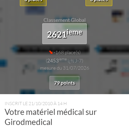
Classement Global
ieme
2621
-168 place(s)
ieme
(
2453
ï¿½ J-7)
mesure du 31/07/2026
79 points
INSCRIT LE
21/10/2010 À 14 H
Votre matériel médical sur
Girodmedical