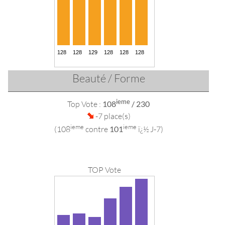
Beauté / Forme
ieme
Top Vote :
108
/ 230
-7 place(s)
ieme
ieme
(108
contre
101
ï¿½ J-7)
TOP Vote