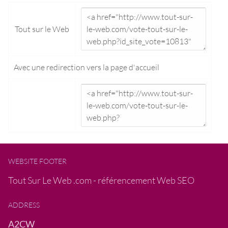
Tout sur le Web
Avec une redirection vers la
page d'accueil
WEBSITE FOOTER
Tout Sur Le Web .com - référencement Web SEO
ADDRESS
A2CW