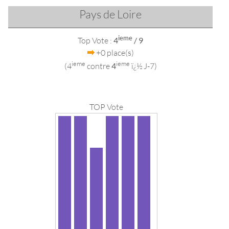
Pays de Loire
ieme
Top Vote :
4
/ 9
+0 place(s)
ieme
ieme
(4
contre
4
ï¿½ J-7)
TOP Vote