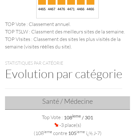
TOP Vote : Classement annuel.
TOP TSLW : Classment des meilleurs sites de la semaine.
TOP VIsites : Classement des sites les plus visités de la
semaine (visites réèlles du site).
STATISTIQUES PAR CATÉORIE
Evolution par catégorie
Santé / Médecine
ieme
Top Vote :
108
/ 301
-3 place(s)
ieme
ieme
(108
contre
105
ï¿½ J-7)